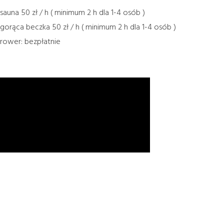
sauna 50 zł / h ( minimum 2 h dla 1-4 osób )
gorąca beczka 50 zł / h ( minimum 2 h dla 1-4 osób )
rower: bezpłatnie