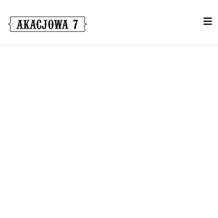
Wnętrza z duszą
Sauna dla Gości
Dwuosobowe pokoje
Apartament z kominkiem